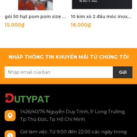
gói 50 hạt pom pom size 20mm có sợi kim tuyến nhiều màu
10 kim xỏ 2 đầu móc inox không rỉ loại mỏng làm hoa tai
15.000₫
16.000₫
NHẬP THÔNG TIN KHUYẾN MÃI TỪ CHÚNG TÔI
Gửi
1426/40/76 Nguyễn Duy Trinh, P Long Trường,
Tp Thủ Đức, Tp Hồ Chí Minh
Giờ làm việc: Từ 9:00 đến 22:00 các ngày trong