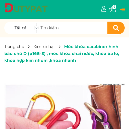
0
Tất cả
Trang chủ
Kim xỏ hạt
Móc khóa carabiner hình
bầu chữ D (p168-3) , móc khóa chai nước, khóa ba lô,
khóa hợp kim nhôm ,khóa nhanh