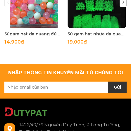
50gam hạt dạ quang đủ màu 6mm, 8mm, 10mm, 12mm, hạt nhựa tròn
50 gam hạt nhựa dạ quang tròn đủ size 4mm, 5mm, 6mm, 8mm, 10mm, 12mm, 14mm, 16mm ,18mm , 10mm, 22mm, 25mm
14.900₫
19.000₫
NHẬP THÔNG TIN KHUYẾN MÃI TỪ CHÚNG TÔI
Gửi
1426/40/76 Nguyễn Duy Trinh, P Long Trường,