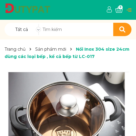
0
Tất cả
Trang chủ
Sản phẩm mới
Nồi Inox 304 size 24cm
dùng các loại bếp , kể cả bếp từ LC-017