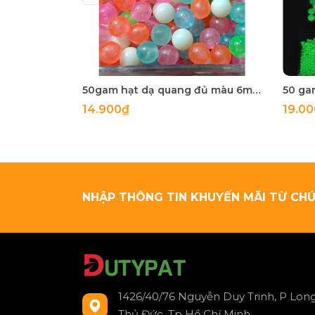
50gam hạt dạ quang đủ màu 6mm, 8mm, 10mm, 12mm, hạt nhựa tròn
14.900₫
19.0
NHẬP THÔNG TIN KHUYẾN MÃI TỪ CHÚ
1426/40/76 Nguyễn Duy Trinh, P Long
Thủ Đức, Tp Hồ Chí Minh