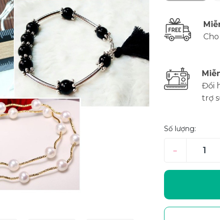
Miễ
Cho
Miễn
Đổi 
trợ 
Số lượng:
–