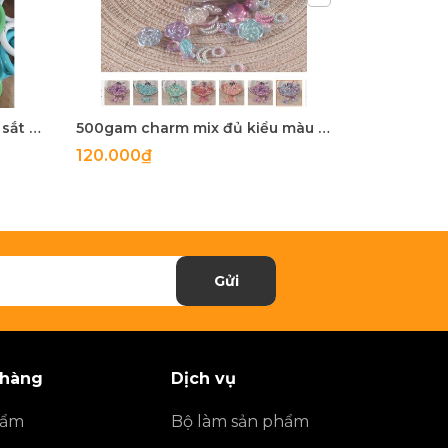
5-100 còng sắt, khoen khoá sắt mix màu 20mm, 25mm, 28mm
500gam charm mix đủ kiểu màu ngọc trai, hạt charm mix đủ kiểu
120.000₫
27.900₫
Gửi
 hàng
Dịch vụ
hẩm
Bộ làm sản phẩm