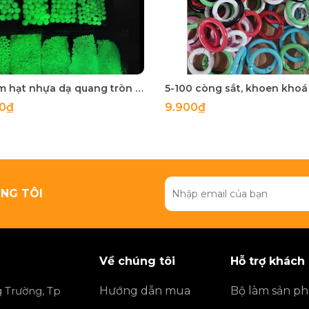
50 gam hạt nhựa dạ quang tròn đủ size 4mm, 5mm, 6mm, 8mm, 10mm, 12mm, 14mm, 16mm ,18mm , 10mm, 22mm, 25mm
00₫
9.900₫
NG TÔI
Về chúng tôi
Hỗ trợ khách
 Trường, Tp
Hướng dẫn mua
Bộ làm sản p