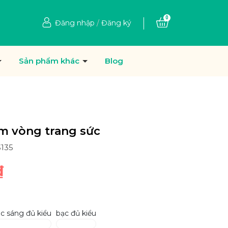
0
Đăng nhập
/
Đăng ký
Sản phẩm khác
Blog
m vòng trang sức
3135
₫
c sáng đủ kiểu
bạc đủ kiểu