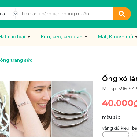
 cả
Hạt các loại
Kìm, kéo, keo dán
Mặt, Khoen nối
vòng trang sức
Ống xỏ là
Mã sp: 396194
40.000
màu sắc
vàng đủ kiểu
bạ