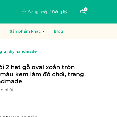
0
Đăng nhập
/
Đăng ký
Sản phẩm khác
Blog
ng trí diy handmade
ói 2 hat gỗ oval xoắn tròn
màu kem làm đồ chơi, trang
andmade
ập nhật