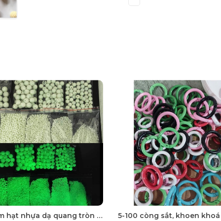
50 gam hạt nhựa dạ quang tròn đủ size 4mm, 5mm, 6mm, 8mm, 10mm, 12mm, 14mm, 16mm ,18mm , 10mm, 22mm, 25mm