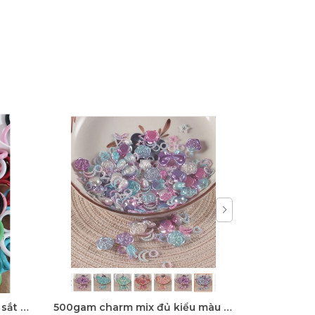
5-100 còng sắt, khoen khoá sắt mix màu 20mm, 25mm, 28mm
500gam charm mix đủ kiểu màu ngọc trai, hạt charm mix đủ kiểu