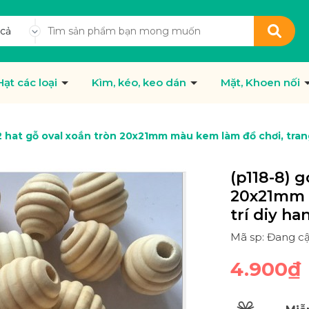
 cả
Hạt các loại
Kìm, kéo, keo dán
Mặt, Khoen nối
 2 hat gỗ oval xoắn tròn 20x21mm màu kem làm đồ chơi, tra
(p118-8) g
20x21mm 
trí diy h
Mã sp: Đang c
4.900₫