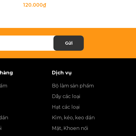
120.000₫
27.900₫
Gửi
 hàng
Dịch vụ
hẩm
Bộ làm sản phẩm
Dây các loại
Hạt các loại
 dán
Kìm, kéo, keo dán
i
Mặt, Khoen nối