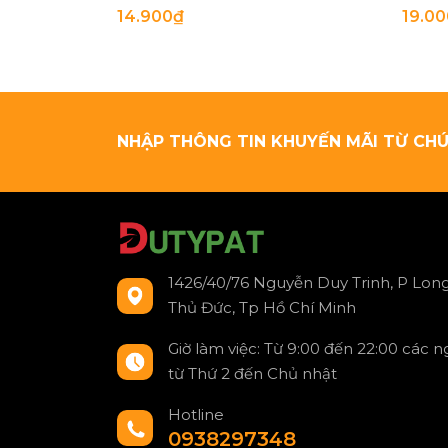
14.900₫
19.0
NHẬP THÔNG TIN KHUYẾN MÃI TỪ CHÚ
1426/40/76 Nguyễn Duy Trinh, P Long
Thủ Đức, Tp Hồ Chí Minh
Giờ làm việc: Từ 9:00 đến 22:00 các 
từ Thứ 2 đến Chủ nhật
Hotline
0938297348