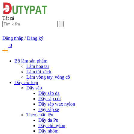
Tất cả
Đăng nhập
/
Đăng ký
0
Bộ làm sản phẩm
Làm hoa tai
Làm túi xách
Làm vòng tay, vòng cổ
Dây các loại
Dây sáp
Dây sáp da
Dây sáp cói
Dây sáp wax nylon
Dạy sáp se
Theo chất liệu
Dây da Pu
Dây chỉ nylon
Dây nhôm