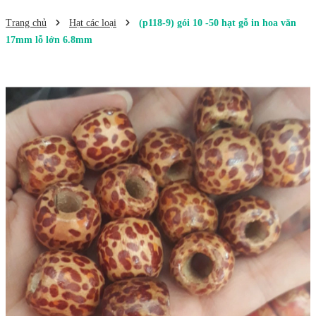
Trang chủ
Hạt các loại
(p118-9) gói 10 -50 hạt gỗ in hoa văn
17mm lỗ lớn 6.8mm