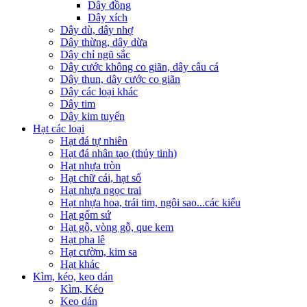
Dây đồng
Dây xích
Dây dù, dây nhợ
Dây thừng, dây dừa
Dây chỉ ngũ sắc
Dây cước không co giãn, dây câu cá
Dây thun, dây cước co giãn
Dây các loại khác
Dây tim
Dây kim tuyến
Hạt các loại
Hạt đá tự nhiên
Hạt đá nhân tạo (thủy tinh)
Hạt nhựa tròn
Hạt chữ cái, hạt số
Hạt nhựa ngọc trai
Hạt nhựa hoa, trái tim, ngôi sao...các kiểu
Hạt gốm sứ
Hạt gỗ, vòng gỗ, que kem
Hạt pha lê
Hạt cườm, kim sa
Hạt khác
Kìm, kéo, keo dán
Kìm, Kéo
Keo dán