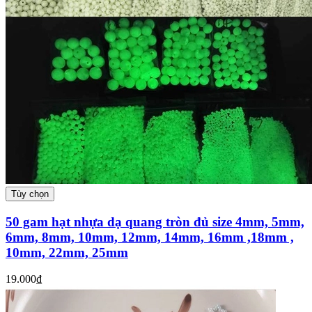
Tùy chọn
50 gam hạt nhựa dạ quang tròn đủ size 4mm, 5mm,
6mm, 8mm, 10mm, 12mm, 14mm, 16mm ,18mm ,
10mm, 22mm, 25mm
19.000₫