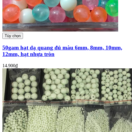
Tùy chọn
50gam hạt dạ quang đủ màu 6mm, 8mm, 10mm,
12mm, hạt nhựa tròn
14.900₫