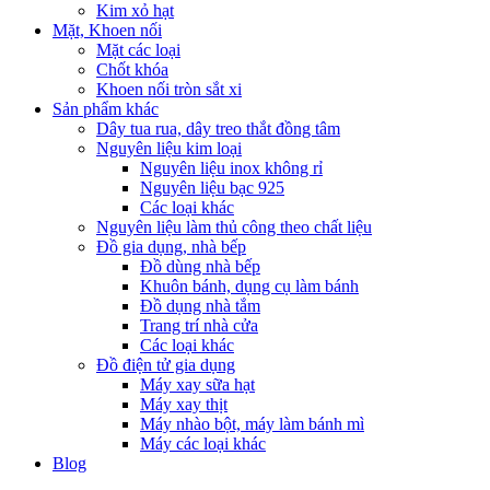
Kim xỏ hạt
Mặt, Khoen nối
Mặt các loại
Chốt khóa
Khoen nối tròn sắt xi
Sản phẩm khác
Dây tua rua, dây treo thắt đồng tâm
Nguyên liệu kim loại
Nguyên liệu inox không rỉ
Nguyên liệu bạc 925
Các loại khác
Nguyên liệu làm thủ công theo chất liệu
Đồ gia dụng, nhà bếp
Đồ dùng nhà bếp
Khuôn bánh, dụng cụ làm bánh
Đồ dụng nhà tắm
Trang trí nhà cửa
Các loại khác
Đồ điện tử gia dụng
Máy xay sữa hạt
Máy xay thịt
Máy nhào bột, máy làm bánh mì
Máy các loại khác
Blog