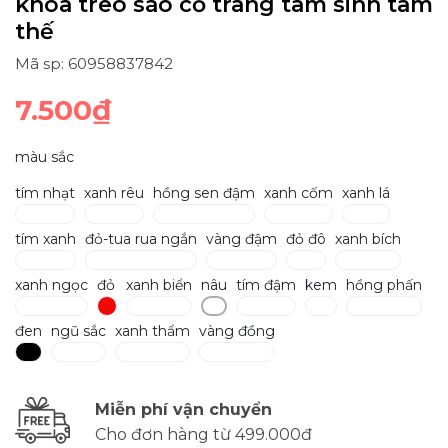
khóa treo sáo cổ trang tam sinh tam
thế
Mã sp: 60958837842
7.500₫
màu sắc
tím nhạt
xanh rêu
hồng sen đậm
xanh cốm
xanh lá
tím xanh
đỏ-tua rua ngắn
vàng đậm
đỏ đô
xanh bích
xanh ngọc
đỏ
xanh biển
nâu
tím đậm
kem
hồng phấn
đen
ngũ sắc
xanh thẩm
vàng đồng
Miễn phí vận chuyển
Cho đơn hàng từ 499.000đ