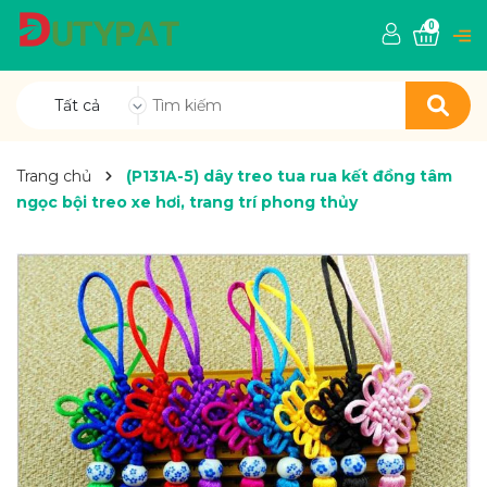
0
Tất cả
Trang chủ
(P131A-5) dây treo tua rua kết đồng tâm
ngọc bội treo xe hơi, trang trí phong thủy