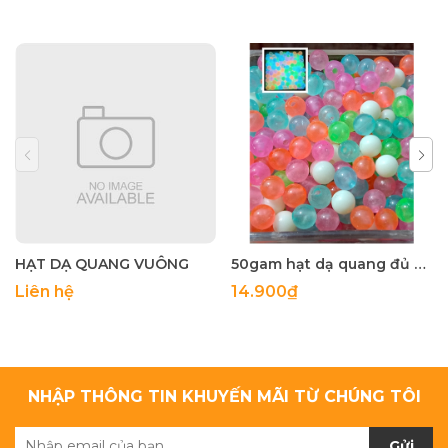
HẠT DẠ QUANG VUÔNG
50gam hạt dạ quang đủ màu 6mm, 8mm, 10mm, 12mm, hạt nhựa tròn
Liên hệ
14.900₫
NHẬP THÔNG TIN KHUYẾN MÃI TỪ CHÚNG TÔI
Gửi