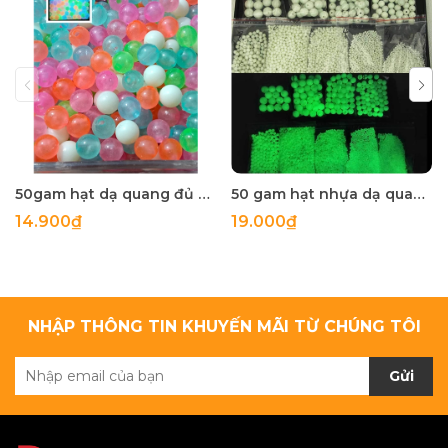
50gam hạt dạ quang đủ màu 6mm, 8mm, 10mm, 12mm, hạt nhựa tròn
50 gam hạt nhựa dạ quang tròn đủ size 4mm, 5mm, 6mm, 8mm, 10mm, 12mm, 14mm, 16mm ,18mm , 10mm, 22mm, 25mm
14.900₫
19.000₫
NHẬP THÔNG TIN KHUYẾN MÃI TỪ CHÚNG TÔI
Gửi