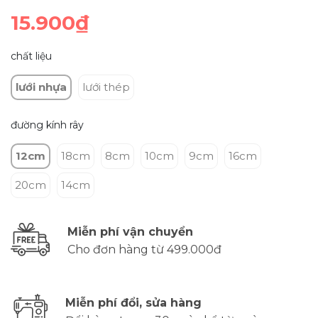
15.900₫
chất liệu
lưới nhựa
lưới thép
đường kính rây
12cm
18cm
8cm
10cm
9cm
16cm
20cm
14cm
Miễn phí vận chuyển
Cho đơn hàng từ 499.000đ
Miễn phí đổi, sửa hàng