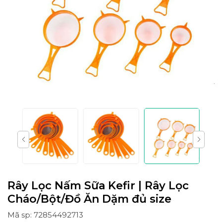
Rây Lọc Nấm Sữa Kefir | Rây Lọc
Cháo/Bột/Đồ Ăn Dặm đủ size
Mã sp: 72854492713