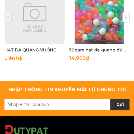
HẠT DẠ QUANG VUÔNG
50gam hạt dạ quang đủ màu 6mm, 8mm, 10mm, 12mm, hạt nhựa tròn
Liên hệ
14.900₫
NHẬP THÔNG TIN KHUYẾN MÃI TỪ CHÚNG TÔI
Gửi