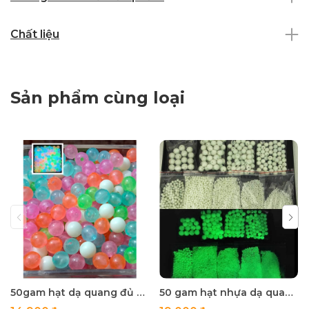
Chất liệu
Sản phẩm cùng loại
50gam hạt dạ quang đủ màu 6mm, 8mm, 10mm, 12mm, hạt nhựa tròn
50 gam hạt nhựa dạ quang tròn đủ size 4mm, 5mm, 6mm, 8mm, 10mm, 12mm, 14mm, 16mm ,18mm , 10mm, 22mm, 25mm