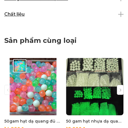
Chất liệu
Sản phẩm cùng loại
50gam hạt dạ quang đủ màu 6mm, 8mm, 10mm, 12mm, hạt nhựa tròn
50 gam hạt nhựa dạ quang tròn đủ size 4mm, 5mm, 6mm, 8mm, 10mm, 12mm, 14mm, 16mm ,18mm , 10mm, 22mm, 25mm