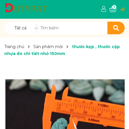
0
Tất cả
Trang chủ
Sản phẩm mới
thước kẹp , thước cặp
nhựa đo chi tiết nhỏ 150mm