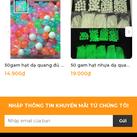
50gam hạt dạ quang đủ màu 6mm, 8mm, 10mm, 12mm, hạt nhựa tròn
50 gam hạt nhựa dạ quang tròn đủ size 4mm, 5mm, 6mm, 8mm, 10mm, 12mm, 14mm, 16mm ,18mm , 10mm, 22mm, 25mm
14.900₫
19.000₫
NHẬP THÔNG TIN KHUYẾN MÃI TỪ CHÚNG TÔI
Gửi