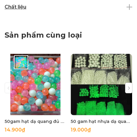
Chất liệu
Sản phẩm cùng loại
50gam hạt dạ quang đủ màu 6mm, 8mm, 10mm, 12mm, hạt nhựa tròn
50 gam hạt nhựa dạ quang tròn đủ size 4mm, 5mm, 6mm, 8mm, 10mm, 12mm, 14mm, 16mm ,18mm , 10mm, 22mm, 25mm
14.900₫
19.000₫