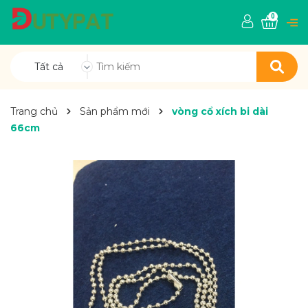
0
Tất cả
Trang chủ
Sản phẩm mới
vòng cổ xích bi dài
66cm