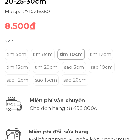
20-25-30cm
Mã sp: 12710216550
8.500₫
size
tim 5cm
tim 8cm
tim 10cm
tim 12cm
tim 15cm
tim 20cm
sao 5cm
sao 10cm
sao 12cm
sao 15cm
sao 20cm
Miễn phí vận chuyển
Cho đơn hàng từ 499.000đ
Miễn phí đổi, sửa hàng
Đổi hàng trong 30 ngày kể từ ngày mua