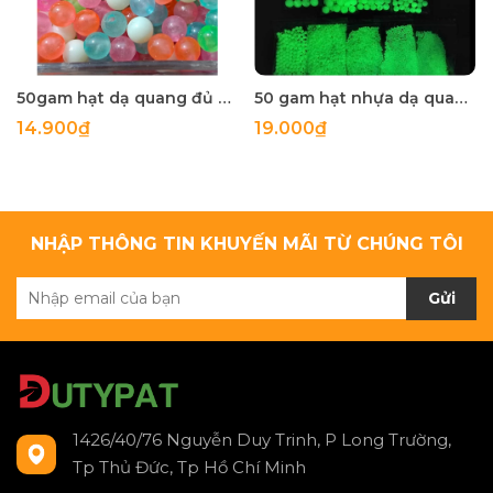
50gam hạt dạ quang đủ màu 6mm, 8mm, 10mm, 12mm, hạt nhựa tròn
50 gam hạt nhựa dạ quang tròn đủ size 4mm, 5mm, 6mm, 8mm, 10mm, 12mm, 14mm, 16mm ,18mm , 10mm, 22mm, 25mm
14.900₫
19.000₫
NHẬP THÔNG TIN KHUYẾN MÃI TỪ CHÚNG TÔI
Gửi
1426/40/76 Nguyễn Duy Trinh, P Long Trường,
Tp Thủ Đức, Tp Hồ Chí Minh