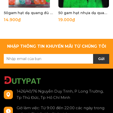
50gam hạt dạ quang đủ màu 6mm, 8mm, 10mm, 12mm, hạt nhựa tròn
50 gam hạt nhựa dạ quang tròn đủ size 4mm, 5mm, 6mm, 8mm, 10mm, 12mm, 14mm, 16mm ,18mm , 10mm, 22mm, 25mm
14.900₫
19.000₫
NHẬP THÔNG TIN KHUYẾN MÃI TỪ CHÚNG TÔI
Gửi
1426/40/76 Nguyễn Duy Trinh, P Long Trường,
Tp Thủ Đức, Tp Hồ Chí Minh
Giờ làm việc: Từ 9:00 đến 22:00 các ngày trong