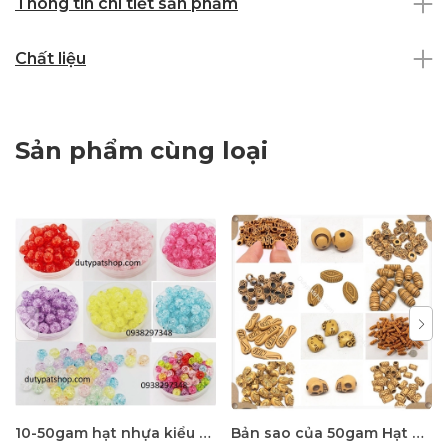
Thông tin chi tiết sản phẩm
Chất liệu
Sản phẩm cùng loại
10-50gam hạt nhựa kiểu nứt 8mm, 10mm có lỗ xỏ làm vòng tay, vòng cổ , túi xách, làm handmade
Bản sao của 50gam Hạt nhựa giả gỗ đủ kiểu để làm vòng tay, vòng cổ các loại