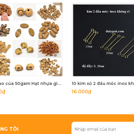
Bản sao của 50gam Hạt nhựa giả gỗ đủ kiểu để làm vòng tay, vòng cổ các loại
0₫
16.000₫
NG TÔI