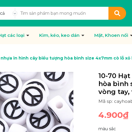
 cả
Hạt các loại
Kìm, kéo, keo dán
Mặt, Khoen nối
 nhựa in hình cây biểu tượng hòa bình size 4x7mm cò lỗ xỏ l
10-70 Hạt
hòa bình 
vòng tay, 
Mã sp: cayhoab
4.900₫
màu sắc