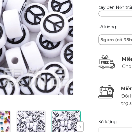
cây đen Nền tr
số lượng
5gam (cở 35h
Miễ
Cho
Miễn
Đổi 
trợ 
Số lượng: