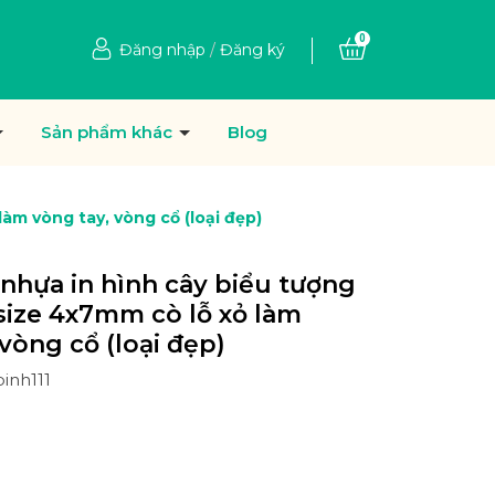
0
Đăng nhập
/
Đăng ký
Sản phẩm khác
Blog
àm vòng tay, vòng cổ (loại đẹp)
 nhựa in hình cây biểu tượng
size 4x7mm cò lỗ xỏ làm
vòng cổ (loại đẹp)
inh111