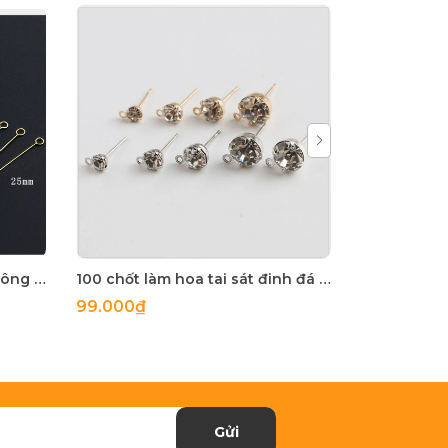
10 kim xỏ 2 đầu móc inox không rỉ loại mỏng làm hoa tai
100 chốt làm hoa tai sát đinh đá size 4-5-6-8mm
99.000₫
4.500₫
Gửi