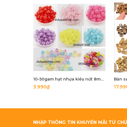
10-50gam hạt nhựa kiểu nứt 8mm, 10mm có lỗ xỏ làm vòng tay, vòng cổ , túi xách, làm handmade
3.990₫
17.99
NHẬP THÔNG TIN KHUYẾN MÃI TỪ CHÚ