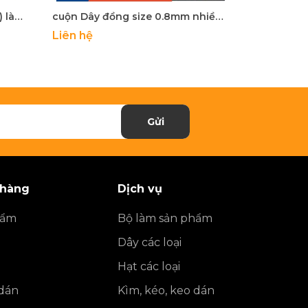
dây đồng 0.7mm (cuộn 2.5m) làm thủ công diy
cuộn Dây đồng size 0.8mm nhiều màu làm handmade, trang sức(khoảng 2 mét)
Liên hệ
Liên hệ
Gửi
 hàng
Dịch vụ
hẩm
Bộ làm sản phẩm
Dây các loại
Hạt các loại
 dán
Kìm, kéo, keo dán