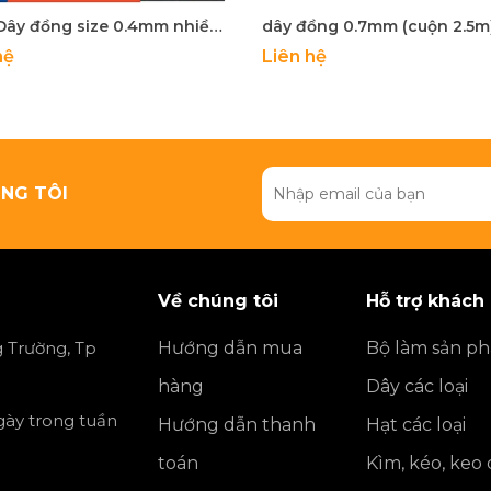
cuộn Dây đồng size 0.4mm nhiều màu làm handmade, trang sức(khoảng 9 mét)
hệ
Liên hệ
NG TÔI
Về chúng tôi
Hỗ trợ khách
 Trường, Tp
Hướng dẫn mua
Bộ làm sản p
hàng
Dây các loại
ngày trong tuần
Hướng dẫn thanh
Hạt các loại
toán
Kìm, kéo, keo