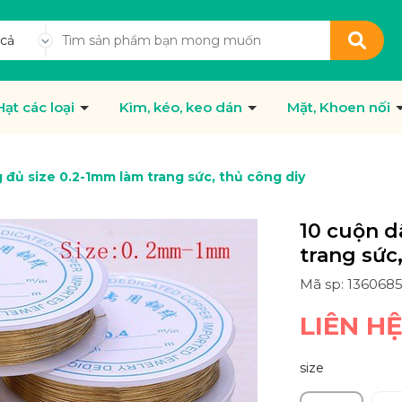
 cả
Hạt các loại
Kìm, kéo, keo dán
Mặt, Khoen nối
 đủ size 0.2-1mm làm trang sức, thủ công diy
10 cuộn d
trang sức
Mã sp: 136068
LIÊN H
size