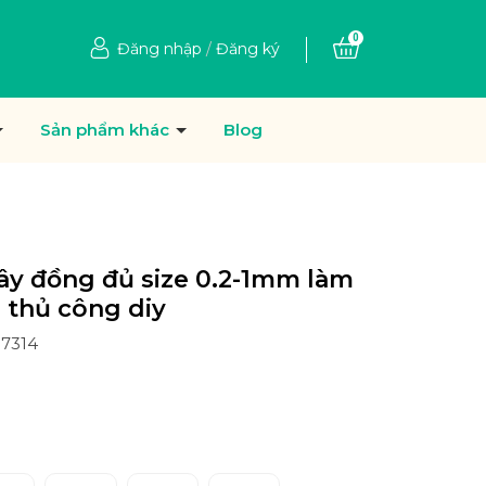
0
Đăng nhập
/
Đăng ký
Sản phẩm khác
Blog
ây đồng đủ size 0.2-1mm làm
, thủ công diy
57314
Ệ