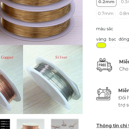
0.2mm
0.
0.7mm
0.8
màu sắc
vàng
bạc
đồn
Miễ
Cho
Miễn
Đổi 
trợ 
Thông tin chi