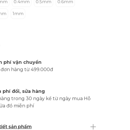
3mm
0.4mm
0.5mm
0.6mm
mm
1mm
g
n phí vận chuyển
 đơn hàng từ 499.000đ
 phí đổi, sửa hàng
hàng trong 30 ngày kể từ ngày mua Hỗ
sửa đồ miễn phí
 tiết sản phẩm