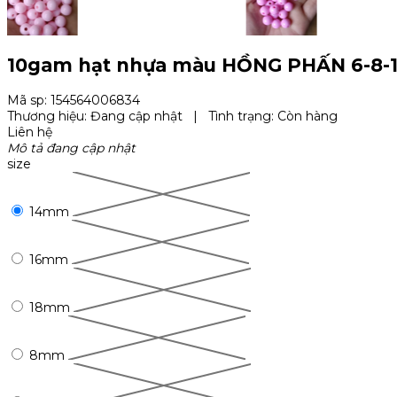
10gam hạt nhựa màu HỒNG PHẤN 6-8-10-
Mã sp: 154564006834
Thương hiệu:
Đang cập nhật
|
Tình trạng:
Còn hàng
Liên hệ
Mô tả đang cập nhật
size
14mm
16mm
18mm
8mm