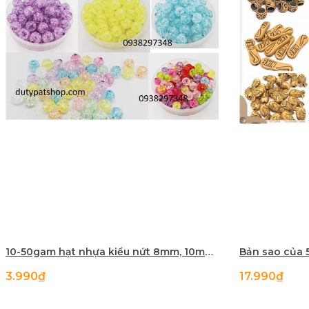
10-50gam hạt nhựa kiểu nứt 8mm, 10mm có lỗ xỏ làm vòng tay, vòng cổ , túi xách, làm handmade
3.990₫
17.990₫