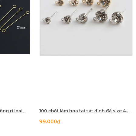
10 kim xỏ 2 đầu móc inox không rỉ loại mỏng làm hoa tai
100 chốt làm hoa tai sát đinh đá size 4-5-6-8mm
99.000₫