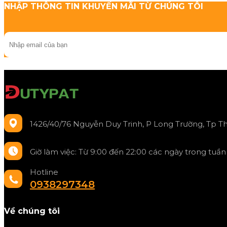
NHẬP THÔNG TIN KHUYẾN MÃI TỪ CHÚNG TÔI
1426/40/76 Nguyễn Duy Trinh, P Long Trường, Tp T
Giờ làm việc: Từ 9:00 đến 22:00 các ngày trong tuầ
Hotline
0938297348
Về chúng tôi