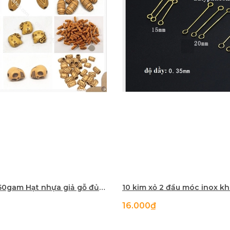
Bản sao của 50gam Hạt nhựa giả gỗ đủ kiểu để làm vòng tay, vòng cổ các loại
16.000₫