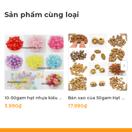
Sản phẩm cùng loại
10-50gam hạt nhựa kiểu nứt 8mm, 10mm có lỗ xỏ làm vòng tay, vòng cổ , túi xách, làm handmade
Bản sao của 50gam Hạt nhựa giả gỗ đủ kiểu để làm vòng tay, vòng cổ các loại
3.990₫
17.990₫