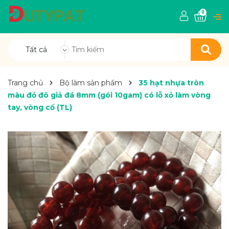
0
Tất cả
Trang chủ
Bộ làm sản phẩm
35 hạt nhựa tròn
màu đỏ đô giả đá 8mm (gói 10gam) có lỗ xỏ làm vòng
tay, vòng cổ (TL)