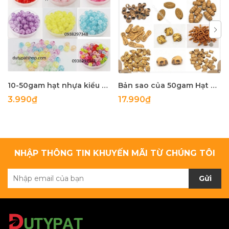
10-50gam hạt nhựa kiểu nứt 8mm, 10mm có lỗ xỏ làm vòng tay, vòng cổ , túi xách, làm handmade
Bản sao của 50gam Hạt nhựa giả gỗ đủ kiểu để làm vòng tay, vòng cổ các loại
3.990₫
17.990₫
NHẬP THÔNG TIN KHUYẾN MÃI TỪ CHÚNG TÔI
Gửi