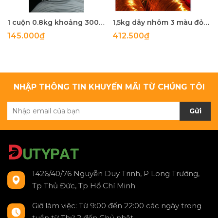
1 cuộn 0.8kg khoảng 300met dây nhôm bọc nhựa trắng 1.2mm
1,5kg dây nhôm 3 màu đỏ, xanh lá, vàng 14 size 1,5mm
145.000₫
412.500₫
NHẬP THÔNG TIN KHUYẾN MÃI TỪ CHÚNG TÔI
Gửi
1426/40/76 Nguyễn Duy Trinh, P Long Trường,
Tp Thủ Đức, Tp Hồ Chí Minh
Giờ làm việc: Từ 9:00 đến 22:00 các ngày trong
tuần từ Thứ 2 đến Chủ nhật