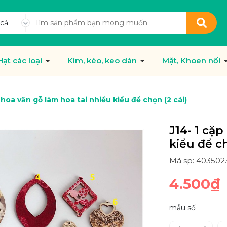
 cả
Hạt các loại
Kìm, kéo, keo dán
Mặt, Khoen nối
 hoa văn gỗ làm hoa tai nhiều kiểu để chọn (2 cái)
J14- 1 cặp
kiểu để ch
Mã sp: 40350
4.500₫
mẫu số