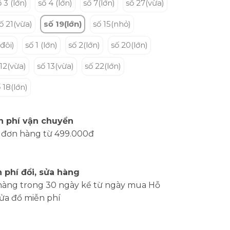
ố 3 (lớn)
số 4 (lớn)
số 7(lớn)
số 27(vừa)
ố 21(vừa)
số 19(lớn)
số 15(nhỏ)
đôi)
số 1 (lớn)
số 2(lớn)
số 20(lớn)
 12(vừa)
số 13(vừa)
số 22(lớn)
 18(lớn)
n phí vận chuyển
 đơn hàng từ 499.000đ
 phí đổi, sửa hàng
hàng trong 30 ngày kể từ ngày mua Hỗ
sửa đồ miễn phí