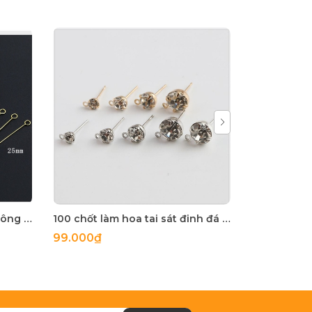
10 kim xỏ 2 đầu móc inox không rỉ loại mỏng làm hoa tai
100 chốt làm hoa tai sát đinh đá size 4-5-6-8mm
99.000₫
4.500₫