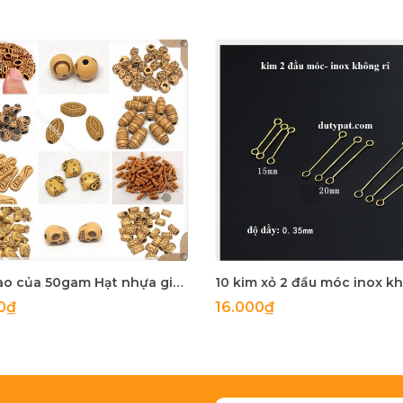
Bản sao của 50gam Hạt nhựa giả gỗ đủ kiểu để làm vòng tay, vòng cổ các loại
0₫
16.000₫