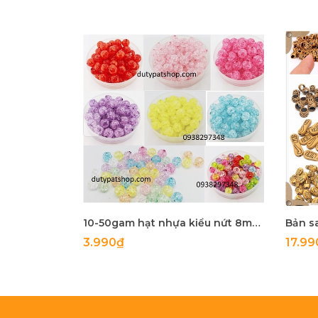
10-50gam hạt nhựa kiểu nứt 8mm, 10mm có lỗ xỏ làm vòng tay, vòng cổ , túi xách, làm handmade
3.990₫
17.99