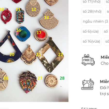
số 17(nhỏ)
s
số 28(nhỏ)
s
ngẫu nhiên (3 
số 6(vừa)
số
số 16(vừa)
số
Miễ
Cho
Miễn
Đổi 
trợ 